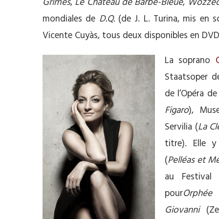
Grimes
,
Le Château de Barbe-Bleue
,
Wozze
mondiales de
D.Q.
(de J. L. Turina, mis en 
Vicente Cuyàs, tous deux disponibles en DVD
La soprano
C
Staatsoper d
de l’Opéra de
Figaro
), Mus
Servilia (
La C
titre). Elle
(
Pelléas et M
au Festival
pour
Orphée 
Giovanni
(Zer