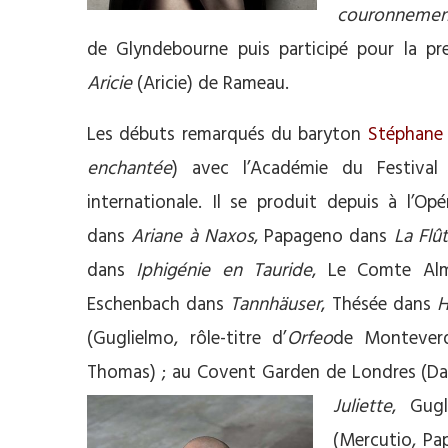
couronnemen
de Glyndebourne puis participé pour la pr
Aricie
(Aricie) de Rameau.
Les débuts remarqués du baryton
Stéphane
enchantée
) avec l’Académie du Festival 
internationale. Il se produit depuis à l’O
dans
Ariane à Naxos
, Papageno dans
La Flû
dans
Iphigénie en Tauride
, Le Comte Al
Eschenbach dans
Tannhäuser
, Thésée dans
H
(Guglielmo, rôle-titre d’
Orfeo
de Monteverdi
Thomas) ; au Covent Garden de Londres (D
Juliette
, Gug
(Mercutio, Pa