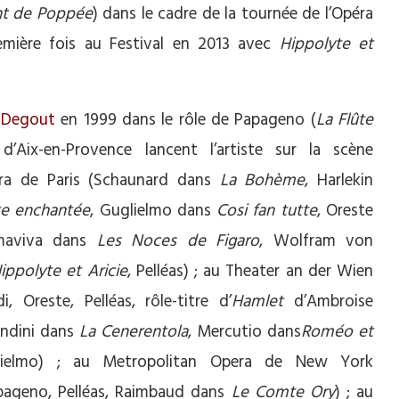
t de Poppée
) dans le cadre de la tournée de l’Opéra
emière fois au Festival en 2013 avec
Hippolyte et
 Degout
en 1999 dans le rôle de Papageno (
La Flûte
d’Aix-en-Provence lancent l’artiste sur la scène
péra de Paris (Schaunard dans
La Bohème
, Harlekin
te enchantée
, Guglielmo dans
Cosi fan tutte
, Oreste
maviva dans
Les Noces de Figaro
, Wolfram von
ippolyte et Aricie
, Pelléas) ; au Theater an der Wien
, Oreste, Pelléas, rôle-titre d’
Hamlet
d’Ambroise
andini dans
La Cenerentola
, Mercutio dans
Roméo
et
lielmo) ; au Metropolitan Opera de New York
pageno, Pelléas, Raimbaud dans
Le Comte Ory
) ; au