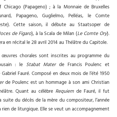
f Chicago (Papageno) ; à la Monnaie de Bruxelles
unard, Papageno, Guglielmo, Pelléas, le Comte
este). Cette saison, il débute au Staatsoper de
oces de Figaro
), à la Scala de Milan (
Le Comte Ory
).
ra en récital le 28 avril 2014 au Théâtre du Capitole.
 œuvres chorales sont inscrites au programme du
ousain : le
Stabat Mater
de Francis Poulenc et
 Gabriel Fauré. Composé en deux mois de l’été 1950
er
de Poulenc est un hommage à son ami Christian
théâtre. Quant au célèbre
Requiem
de Fauré, il fut
a suite du décès de la mère du compositeur, l’année
a rien de liturgique. Elle se veut un accompagnement