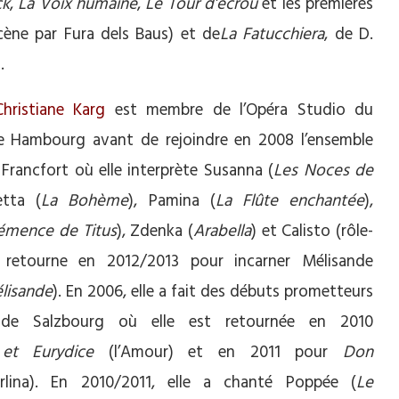
ck
,
La Voix humaine
,
Le Tour d’écrou
et les premières
scène par Fura dels Baus) et de
La Fatucchiera
, de D.
.
hristiane Karg
est membre de l’Opéra Studio du
e Hambourg avant de rejoindre en 2008 l’ensemble
 Francfort où elle interprète Susanna (
Les Noces de
etta (
La Bohème
), Pamina (
La Flûte enchantée
),
lémence de Titus
), Zdenka (
Arabella
) et Calisto (rôle-
 y retourne en 2012/2013 pour incarner Mélisande
élisande
). En 2006, elle a fait des débuts prometteurs
 de Salzbourg où elle est retournée en 2010
et Eurydice
(l’Amour) et en 2011 pour
Don
lina). En 2010/2011, elle a chanté Poppée (
Le