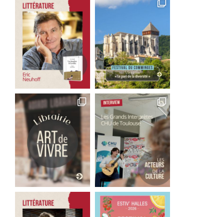
Michel Plasson retrouve
Le retour triomphal d
Toulouse pour un concert
Michel Plasson à Toulo
exceptionnel
5 juillet 2026
5 juillet 2026