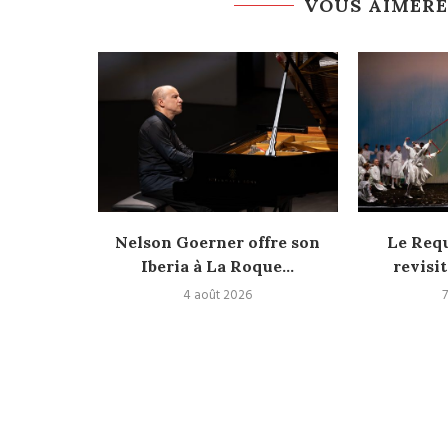
VOUS AIMERE
versité
Nelson Goerner offre son
Le Req
Iberia à La Roque...
revisit
4 août 2026
7