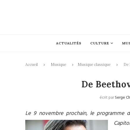
ACTUALITÉS
CULTURE
MU
Accueil
Musique
Musique classique
De 
Mus
De Beetho
écrit par
Serge C
Le 9 novembre prochain, le programme du 
Capit