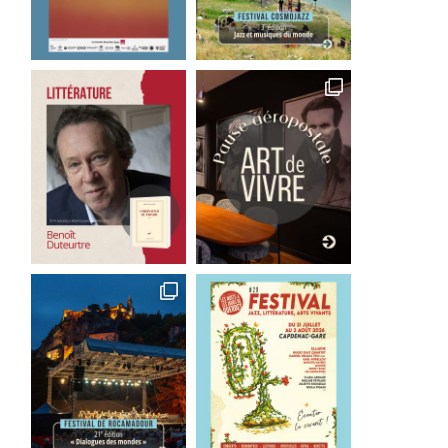
Michel Plasson retrouve
Le retour triomphal d
Toulouse pour un concert
Michel Plasson à Toulo
exceptionnel
5 juillet 2026
5 juillet 2026