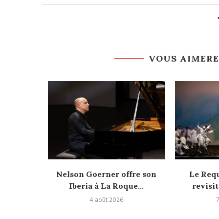
VOUS AIMERE
versité
Nelson Goerner offre son
Le Req
Iberia à La Roque...
revisit
4 août 2026
7