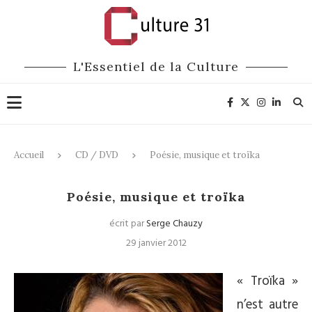
L'Essentiel de la Culture
Accueil
CD / DVD
Poésie, musique et troïka
CD / DVD
Poésie, musique et troïka
écrit par
Serge Chauzy
29 janvier 2012
« Troïka »
n’est autre