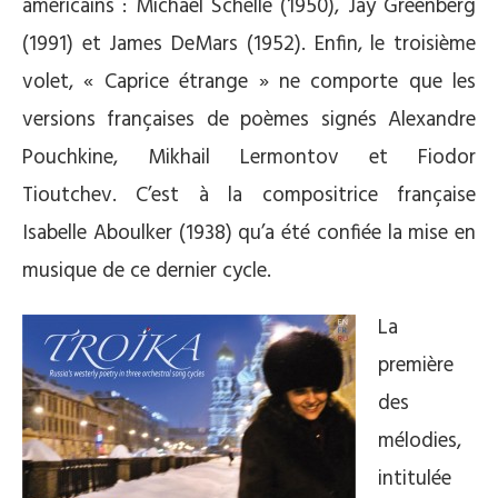
américains : Michael Schelle (1950), Jay Greenberg
(1991) et James DeMars (1952). Enfin, le troisième
volet, « Caprice étrange » ne comporte que les
versions françaises de poèmes signés Alexandre
Pouchkine, Mikhail Lermontov et Fiodor
Tioutchev. C’est à la compositrice française
Isabelle Aboulker (1938) qu’a été confiée la mise en
musique de ce dernier cycle.
La
première
des
mélodies,
intitulée