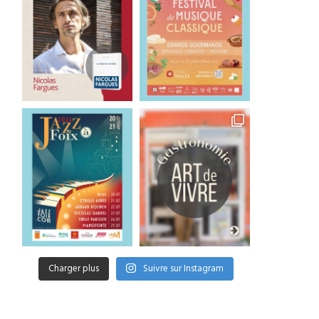
Rio Loco 2026 : cap sur les
Nuevos Ríos ou quand 
îles !
Garonne rencontre les.
26 mai 2026
23 mai 2026
Charger plus
Suivre sur Instagram