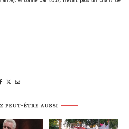
 chante), entonné par tous,
n’était plus un chant de
Z PEUT-ÊTRE AUSSI