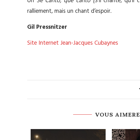
Un
Se Canto, que canto (
S’il chante, qu’il
ralliement, mais un chant d’espoir.
Gil Pressnitzer
Site Internet Jean-Jacques Cubaynes
VOUS AIMERE