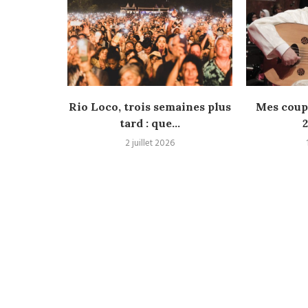
 cuivres
Rio Loco, trois semaines plus
Mes coup
elles
tard : que...
2
2 juillet 2026