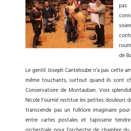
pas 
conn
soie
cont
roum
de Ba
Le gentil Joseph Canteloube n’a pas cette a
même touchants, surtout quand ils sont cha
Conservatoire de Montauban. Voix splendide
Nicole Fournié restitue les petites douleurs
transcende pas un folklore imaginaire pour
entre cartes postales et tapisserie tendr
orchestrale pour l’orchestre de chambre du C