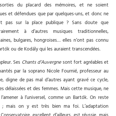
sorties du placard des mémoires, et ne soient
ues et défendues que par quelques-uns, et donc ne
nt pas sur la place publique ? Sans doute que
rairement à d’autres musiques traditionnelles,
aines, bulgares, hongroises… elles n’ont pas connu
rtók ou de Kodály qui les auraient transcendées.
mpleur. Ses
Chants d’Auvergne
sont fort agréables et
ntés par la soprano Nicole Fournié, professeur au
, digne de pas mal d’autres ayant gravé ce cycle,
 des délaissées et des femmes. Mais cette musique, ne
 l’amener à l’universel, comme un Bartók. On reste
e ; mais on y est très bien ma foi. L’adaptation
onservatoire, excellent d’ailleurs, est réussie, mais