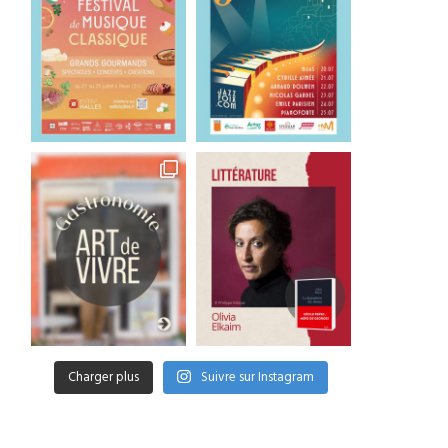
Pigalle et Chanzeaux, deux
Eva Kristina Mindszen
illages racontés par Jane...
expose l’hôpital et se
fantômes...
17 juillet 2026
12 juillet 2026
Charger plus
Suivre sur Instagram