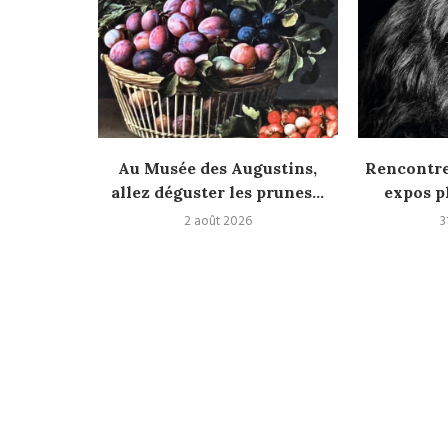
es : un
Au Musée des Augustins,
Rencontres
der à...
allez déguster les prunes...
expos p
2 août 2026
3