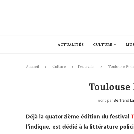
ACTUALITÉS
CULTURE
MU
Accueil
Culture
Festivals
Toulouse Pola
Festiva
Toulouse 
écrit par
Bertrand L
Déjà la quatorzième édition du festival
T
l’indique, est dédié à la littérature pol