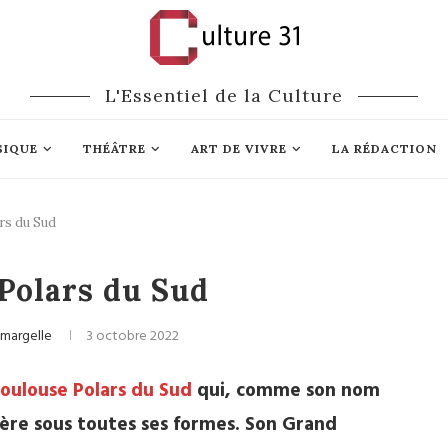
L'Essentiel de la Culture
SIQUE
THÉÂTRE
ART DE VIVRE
LA RÉDACTION
rs du Sud
ls
Littérature
Polars du Sud
amargelle
3 octobre 2022
oulouse Polars du Sud
qui, comme son nom
icière sous toutes ses formes. Son Grand