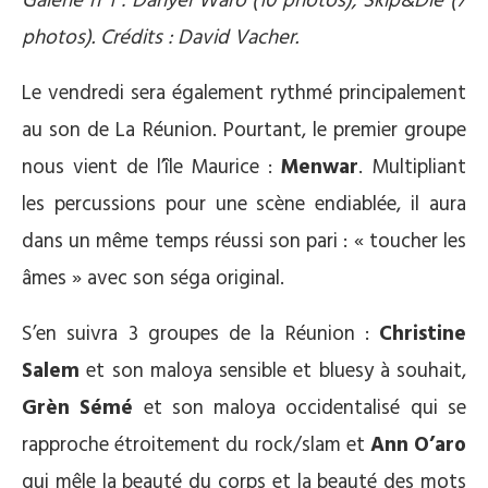
Galerie n°1 : Danyèl Waro (10 photos), Skip&Die (7
photos). Crédits : David Vacher.
Le vendredi sera également rythmé principalement
au son de La Réunion. Pourtant, le premier groupe
nous vient de l’île Maurice :
Menwar
. Multipliant
les percussions pour une scène endiablée, il aura
dans un même temps réussi son pari : « toucher les
âmes » avec son séga original.
S’en suivra 3 groupes de la Réunion :
Christine
Salem
et son maloya sensible et bluesy à souhait,
Grèn Sémé
et son maloya occidentalisé qui se
rapproche étroitement du rock/slam et
Ann O’aro
qui mêle la beauté du corps et la beauté des mots