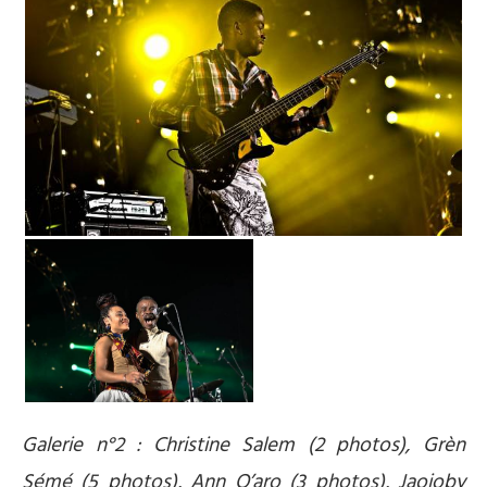
Galerie n°2 : Christine Salem (2 photos), Grèn
Sémé (5 photos), Ann O’aro (3 photos), Jaojoby