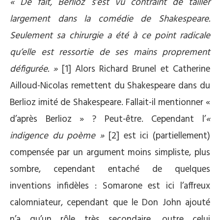
« De fait, Berlioz s’est vu contraint de tailler
largement dans la comédie de Shakespeare.
Seulement sa chirurgie a été à ce point radicale
qu’elle est ressortie de ses mains proprement
défigurée. »
[1] Alors Richard Brunel et Catherine
Ailloud-Nicolas remettent du Shakespeare dans du
Berlioz imité de Shakespeare. Fallait-il mentionner «
d’après Berlioz » ? Peut-être. Cependant l’
«
indigence du poème »
[2] est ici (partiellement)
compensée par un argument moins simpliste, plus
sombre, cependant entaché de quelques
inventions infidèles : Somarone est ici l’affreux
calomniateur, cependant que le Don John ajouté
n’a qu’un rôle très secondaire, outre celui