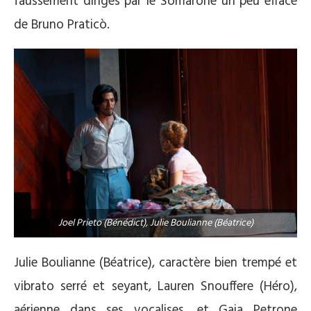
faussement dirigés par le Somarone un peu effacé
de Bruno Praticò.
Joel Prieto (Bénédict), Julie Boulianne (Béatrice)
Julie Boulianne (Béatrice), caractère bien trempé et
vibrato serré et seyant, Lauren Snouffere (Héro),
aérienne dans ses vocalises, et Gaia Petrone