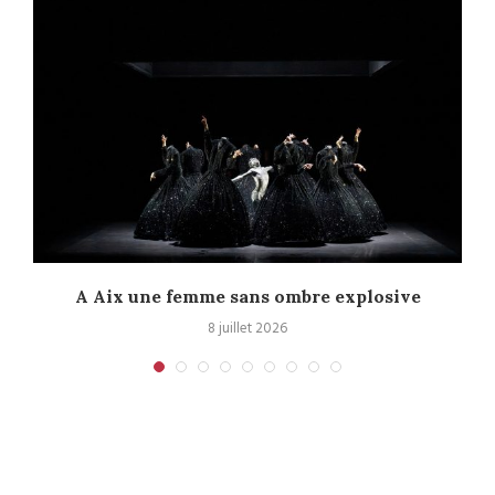
A Aix une femme sans ombre explosive
C
8 juillet 2026