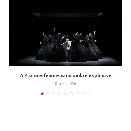
A Aix une femme sans ombre explosive
C
8 juillet 2026