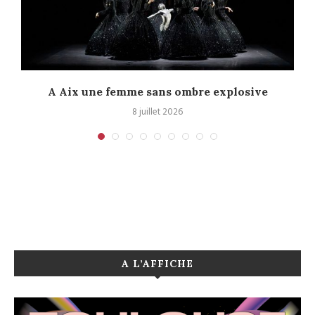
A Aix une femme sans ombre explosive
C
8 juillet 2026
A L’AFFICHE