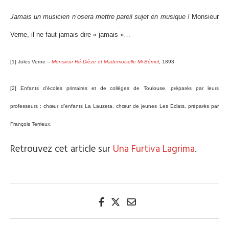
Jamais un musicien n’osera mettre pareil sujet en musique !
Monsieur
Verne, il ne faut jamais dire « jamais »…
[1] Jules Verne –
Monsieur Ré-Dièze et Mademoiselle Mi-Bémol
, 1893
[2] Enfants d’écoles primaires et de collèges de Toulouse, préparés par leurs
professeurs ; chœur d’enfants La Lauzeta, chœur de jeunes Les Eclats, préparés par
François Terrieux.
Retrouvez cet article sur
Una Furtiva Lagrima
.