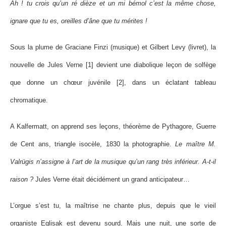
Ah ! tu crois qu’un ré dièze et un mi bémol c’est la même chose,
ignare que tu es, oreilles d’âne que tu mérites !
Sous la plume de Graciane Finzi (musique) et Gilbert Levy (livret), la
nouvelle de Jules Verne [1] devient une diabolique leçon de solfège
que donne un chœur juvénile [2], dans un éclatant tableau
chromatique.
A Kalfermatt, on apprend ses leçons, théorème de Pythagore, Guerre
de Cent ans, triangle isocèle, 1830 la photographie.
Le maître M.
Valrügis n’assigne à l’art de la musique qu’un rang très inférieur. A-t-il
raison ?
Jules Verne était décidément un grand anticipateur…
L’orgue s’est tu, la maîtrise ne chante plus, depuis que le vieil
organiste Eglisak est devenu sourd. Mais une nuit, une sorte de