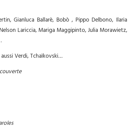
rtin, Gianluca Ballarè, Bobò , Pippo Delbono, Ilaria
Nelson Lariccia, Mariga Maggipinto, Julia Morawietz,
…
aussi Verdi, Tchaïkovski
…
écouverte
aroles
 muet.