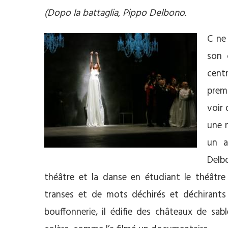
(Dopo la battaglia, Pippo Delbono.
C ne
son 
cent
prem
voir 
une 
un a
Delb
théâtre et la danse en étudiant le théâtre 
transes et de mots déchirés et déchirants 
bouffonnerie, il édifie des châteaux de sab