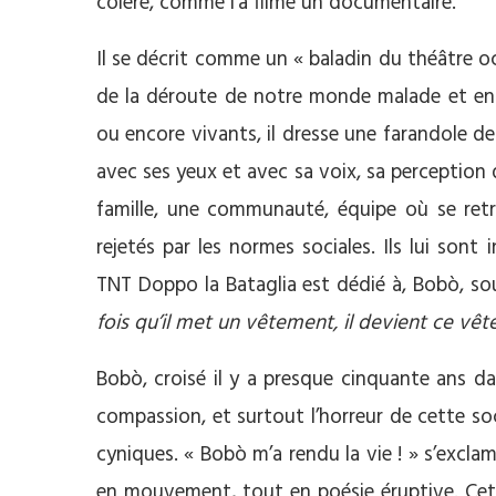
colère, comme l’a filmé un documentaire.
Il se décrit comme un « baladin du théâtre oc
de la déroute de notre monde malade et en 
ou encore vivants, il dresse une farandole de nos
avec ses yeux et avec sa voix, sa perception d
famille, une communauté, équipe où se ret
rejetés par les normes sociales. Ils lui sont
TNT Doppo la Bataglia est dédié à, Bobò, so
fois qu’il met un vêtement, il devient ce vê
Bobò, croisé il y a presque cinquante ans dans
compassion, et surtout l’horreur de cette s
cyniques. « Bobò m’a rendu la vie ! » s’excla
en mouvement, tout en poésie éruptive. Cet 