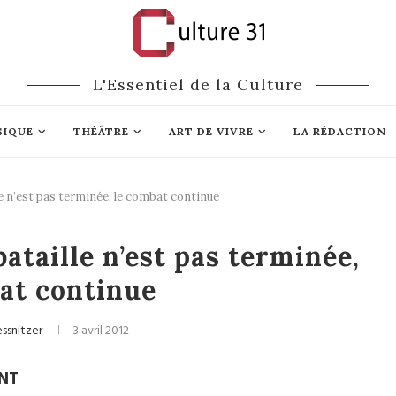
L'Essentiel de la Culture
SIQUE
THÉÂTRE
ART DE VIVRE
LA RÉDACTION
le n’est pas terminée, le combat continue
Théâtre
bataille n’est pas terminée,
at continue
essnitzer
3 avril 2012
TNT