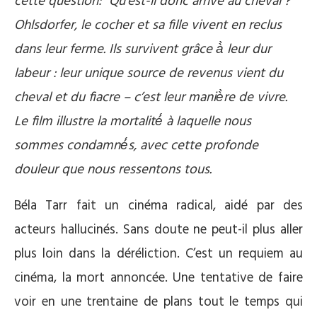
cette question: “Qu’est-il donc arrivé au cheval ?
Ohlsdorfer, le cocher et sa fille vivent en reclus
dans leur ferme. Ils survivent grâce à
̀ leur dur
labeur : leur unique source de revenus vient du
cheval et du fiacre – c
’est leur maniè
̀re de vivre.
Le film illustre la mortalit
é
́ à laquelle nous
sommes condamn
é
́s, avec cette profonde
douleur que nous ressentons tous.
Béla Tarr fait un cinéma radical, aidé par des
acteurs hallucinés. Sans doute ne peut-il plus aller
plus loin dans la déréliction. C’est un requiem au
cinéma, la mort annoncée. Une tentative de faire
voir en une trentaine de plans tout le temps qui