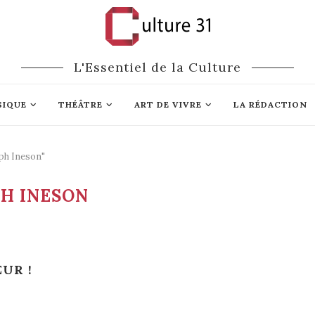
L'Essentiel de la Culture
SIQUE
THÉÂTRE
ART DE VIVRE
LA RÉDACTION
lph Ineson"
H INESON
UR !