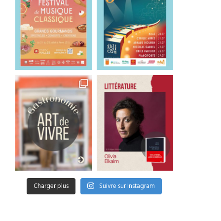
OM TV : ils en rêvaient, ils
Bienvenue chez les fous
l’ont...
« Mental », série Netfl
18 juin 2023
8 novembre 2022
Charger plus
Suivre sur Instagram