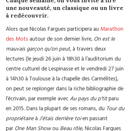
Chaque semaine, on vous invite à lire
une nouveauté, un classique ou un livre
à redécouvrir.
Alors que Nicolas Fargues participera au
Marathon
des Mots
autour de son dernier livre,
On est le
mauvais garçon qu’on peut
, à travers deux
lectures (le jeudi 26 juin à 18h30 à l’auditorium du
centre culturel de Lespinasse et le vendredi 27 juin
à 14h30 à Toulouse à la chapelle des Carmélites),
on peut se replonger dans la riche bibliographie de
l’écrivain, par exemple avec
Au pays du p’tit
paru
en 2015. Dans la plupart de ses romans, du
Tour du
propriétaire
à
J’étais derrière toi
en passant
par
One Man Show
ou
Beau rôle
, Nicolas Fargues