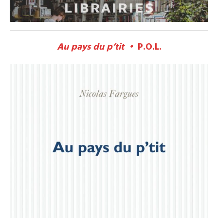
Au pays du p’tit •
P.O.L.