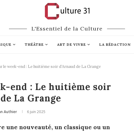
L'Essentiel de la Culture
SIQUE
THÉÂTRE
ART DE VIVRE
LA RÉDACTION
ur le week-end : Le huitième soir d’Arnaud de La Grange
Littérature
k-end : Le huitième soir
 de La Grange
an Authier
6 juin 2025
re une nouveauté, un classique ou un