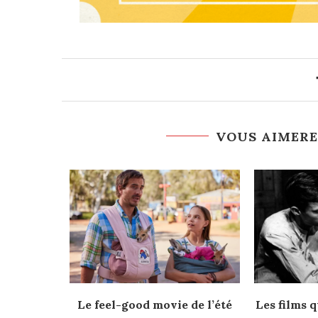
VOUS AIMERE
rès
Le feel-good movie de l’été
Les films q