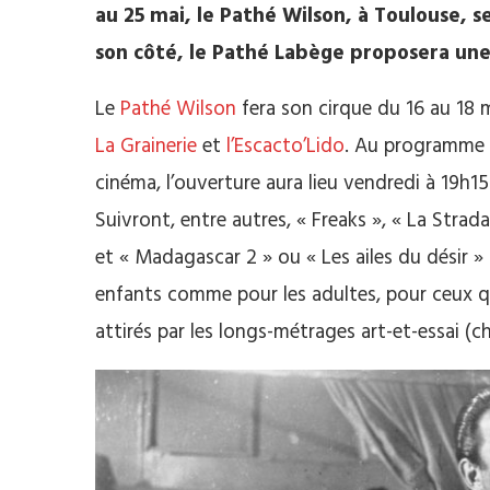
au 25 mai, le Pathé Wilson, à Toulouse, 
son côté, le Pathé Labège proposera une
Le
Pathé Wilson
fera son cirque du 16 au 18 m
La Grainerie
et
l’Escacto’Lido
. Au programme :
cinéma, l’ouverture aura lieu vendredi à 19h15
Suivront, entre autres, « Freaks », « La Strad
et « Madagascar 2 » ou « Les ailes du désir » 
enfants comme pour les adultes, pour ceux qu
attirés par les longs-métrages art-et-essai (ch