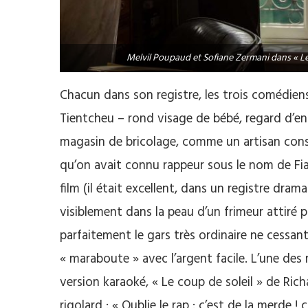
Melvil Poupaud et Sofiane Zermani dans « Les
Chacun dans son registre, les trois comédiens j
Tientcheu – rond visage de bébé, regard d’en
magasin de bricolage, comme un artisan consc
qu’on avait connu rappeur sous le nom de Fia
film (il était excellent, dans un registre dramati
visiblement dans la peau d’un frimeur attiré p
parfaitement le gars très ordinaire ne cessan
« maraboute » avec l’argent facile. L’une des 
version karaoké, « Le coup de soleil » de Rich
rigolard : « Oublie le rap : c’est de la merde 