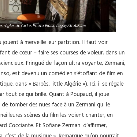
 règles de l’art ». Photo Eloïse Legay/SrabFilms
ouent à merveille leur partition. Il faut voir
fant de cœur – faire ses courses de voleur, dans un
iencieux. Fringué de façon ultra voyante, Zermani,
nso, est devenu un comédien s’étoffant de film en
que, dans « Barbès, little Algérie »). Ici, il se régale
ar tout ce qui brille. Quant à Poupaud, il joue
t de tomber des nues face à un Zermani qui le
meilleures scènes du film les voient chanter, en
ard Cocciante. Et Sofiane Zermani d’affirmer,
! ça, c’est de la musique ». Remarque qu’on pourrait