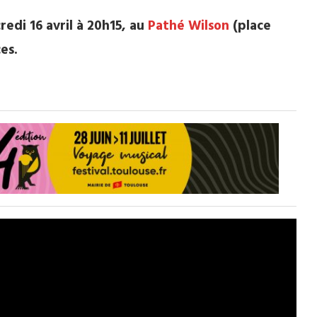
di 16 avril à 20h15, au
Pathé Wilson
(place
es.