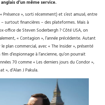
 anglais d’un même service.
 « Présence », sorti récemment) et s’est amusé, entre
s – surtout financières – des plateformes. Mais à
ox-office de Steven Soderbergh ? Côté USA, on
ialement, « Contagion », l’année précédente. Autant
r le plan commercial, avec « The Insider », présenté
n film d’espionnage à l’ancienne, qu’on pourrait
années 70 comme « Les derniers jours du Condor »,
t », d’Alan J Pakula.