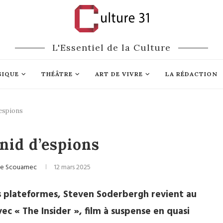
L'Essentiel de la Culture
SIQUE
THÉÂTRE
ART DE VIVRE
LA RÉDACTION
’espions
Cinéma
nid d’espions
Le Scouarnec
12 mars 2025
es plateformes, Steven Soderbergh revient au
c « The Insider », film à suspense en quasi