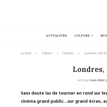
ACTUALITÉS
CULTURE
MU
Accueil
Culture
Cinéma
Londres, nid d
Londres, 
écrit par
Jean-Marc 
Sans doute las de tourner en rond sur l
cinéma grand public…sur grand écran, ave