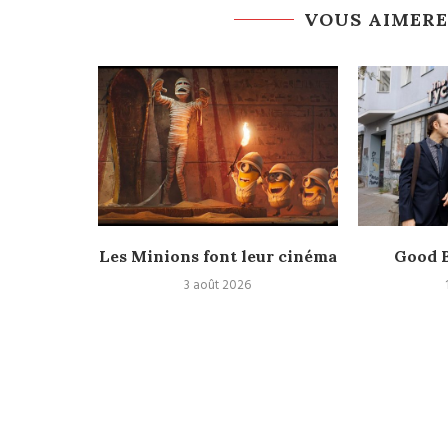
VOUS AIMERE
Nolan,
Les Minions font leur cinéma
Good B
laire et
3 août 2026