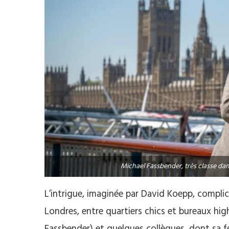
Michael Fassbender, très classe dan
L’intrigue, imaginée par David Koepp, compli
Londres, entre quartiers chics et bureaux hig
Fassbender) et quelques collègues, dont sa 