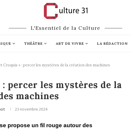
L'Essentiel de la Culture
SIQUE
THÉÂTRE
ART DE VIVRE
LA RÉDACTION
et Croquis » : percer les mystères de la création des machines
ns
Expositions
 : percer les mystères de la
 des machines
not
23 novembre 2024
use propose un fil rouge autour des