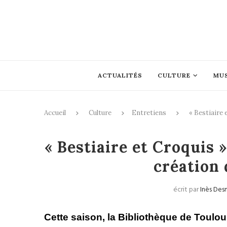
ACTUALITÉS
CULTURE
MU
Accueil
Culture
Entretiens
« Bestiaire 
Entretie
« Bestiaire et Croquis »
création
écrit par
Inès Des
Cette saison, la Bibliothèque de Toulo