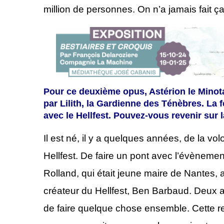
million de personnes. On n’a jamais fait ç
Pour ce deuxième opus,
Astérion le Minot
par
Lilith, la Gardienne des Ténèbres
.
La f
avec le Hellfest.
Pouvez-vous revenir sur 
I
l est né, il y a quelques années, de la v
Hellfest.
D
e faire un pont avec l’évènement 
Rolland, qui était jeune maire de Nantes, a
créateur
du Hellfest,
Ben Barbaud. Deux an
de faire quelque chose ensemble. Cette r