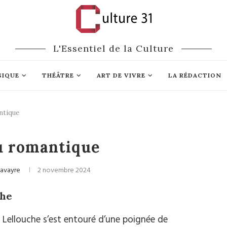
L'Essentiel de la Culture
SIQUE
THÉÂTRE
ART DE VIVRE
LA RÉDACTION
ntique
Cinéma
u romantique
avayre
2 novembre 2024
che
 Lellouche s’est entouré d’une poignée de