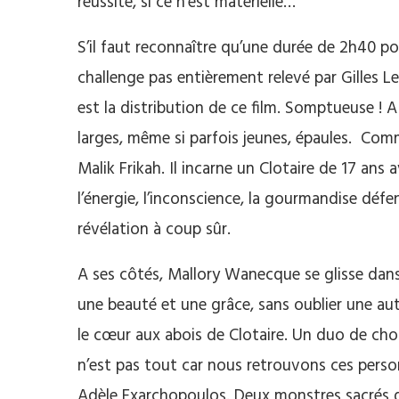
réussite, si ce n’est matérielle…
S’il faut reconnaître qu’une durée de 2h40 po
challenge pas entièrement relevé par Gilles L
est la distribution de ce film. Somptueuse ! A 
larges, même si parfois jeunes, épaules. Comme
Malik Frikah. Il incarne un Clotaire de 17 ans a
l’énergie, l’inconscience, la gourmandise dé
révélation à coup sûr.
A ses côtés, Mallory Wanecque se glisse dans 
une beauté et une grâce, sans oublier une auto
le cœur aux abois de Clotaire. Un duo de choc
n’est pas tout car nous retrouvons ces person
Adèle Exarchopoulos. Deux monstres sacrés d