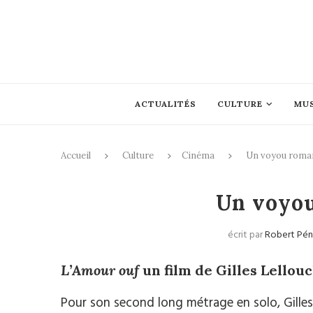
ACTUALITÉS
CULTURE
MU
Accueil
Culture
Cinéma
Un voyou roma
Un voyo
écrit par
Robert Pén
L’Amour ouf
un film de Gilles Lellou
Pour son second long métrage en solo, Gilles