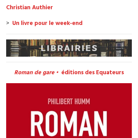
Christian Authier
>
Un livre pour le week-end
Roman de gare •
éditions des Equateurs