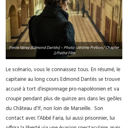
Pierre Niney (Edmond Dantès) – Photo : Jérôme Prébois/ Chapter
2/Pathé Film
Le scénario, vous le connaissez tous. En résumé, le
capitaine au long cours Edmond Dantès se trouve
accusé à tort d’espionnage pro-napoléonien et va
croupir pendant plus de quinze ans dans les geôles
du Château d’If, non loin de Marseille. Son
contact avec l’Abbé Faria, lui aussi prisonnier, lui
offrira la liberté via une évasion spectaculaire, mais