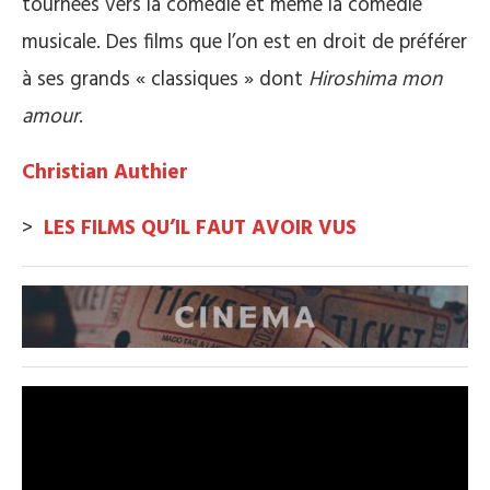
tournées vers la comédie et même la comédie
musicale. Des films que l’on est en droit de préférer
à ses grands « classiques » dont
Hiroshima mon
amour
.
Christian Authier
>
LES FILMS QU’IL FAUT AVOIR VUS