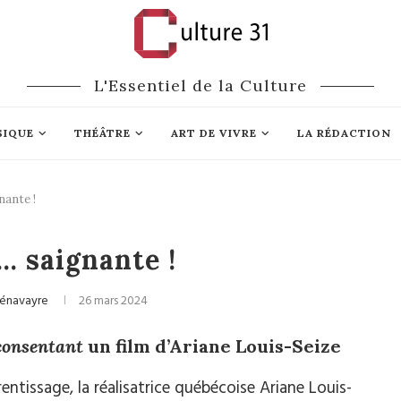
L'Essentiel de la Culture
SIQUE
THÉÂTRE
ART DE VIVRE
LA RÉDACTION
ante !
Cinéma
 saignante !
énavayre
26 mars 2024
consentant
un film d’Ariane Louis-Seize
entissage, la réalisatrice québécoise Ariane Louis-