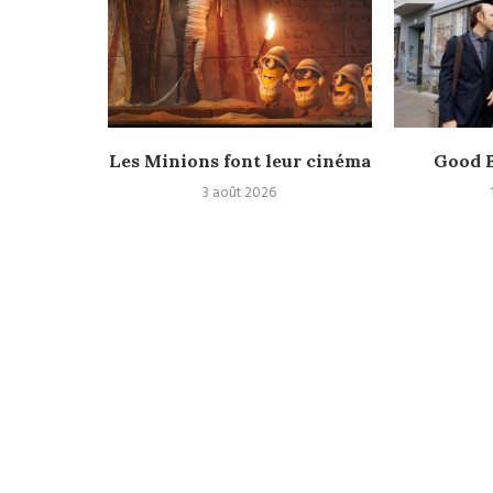
Nolan,
Les Minions font leur cinéma
Good B
laire et
3 août 2026