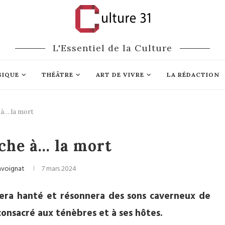
L'Essentiel de la Culture
SIQUE
THÉÂTRE
ART DE VIVRE
LA RÉDACTION
 à… la mort
vals
Théâtre
che à… la mort
avoignat
7 mars 2024
era hanté et résonnera des sons caverneux de
consacré aux ténèbres et à ses hôtes.