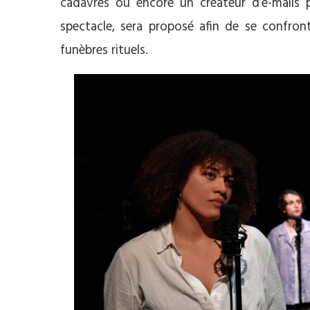
cadavres ou encore un créateur d’e-mails p
spectacle, sera proposé afin de se confro
funèbres rituels.