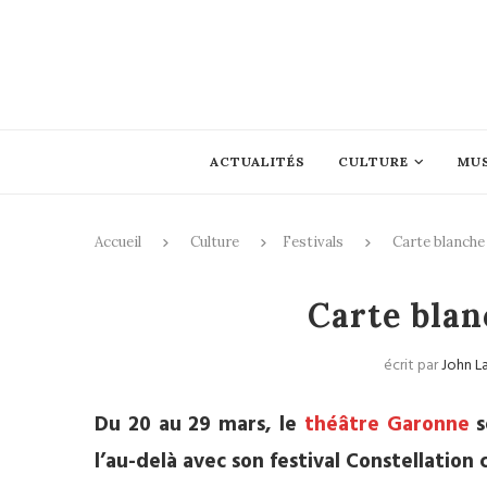
ACTUALITÉS
CULTURE
MU
Accueil
Culture
Festivals
Carte blanche
Festi
Carte blan
écrit par
John L
Du 20 au 29 mars, le
théâtre Garonne
s
l’au-delà avec son festival
Constellation 