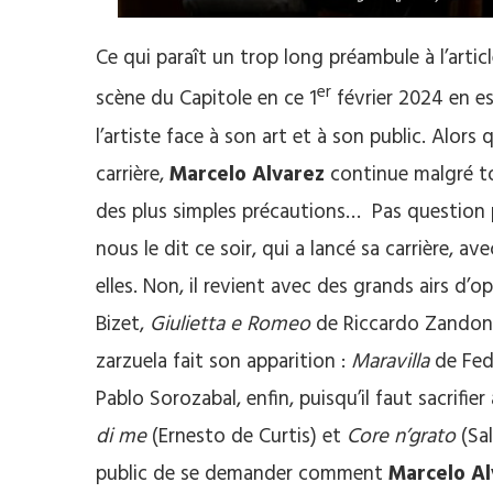
Ce qui paraît un trop long préambule à l’artic
er
scène du Capitole en ce 1
février 2024 en e
l’artiste face à son art et à son public. Alors
carrière,
Marcelo Alvarez
continue malgré t
des plus simples précautions… Pas question po
nous le dit ce soir, qui a lancé sa carrière, a
elles. Non, il revient avec des grands airs d’o
Bizet,
Giulietta e Romeo
de Riccardo Zandon
zarzuela fait son apparition :
Maravilla
de Fed
Pablo Sorozabal, enfin, puisqu’il faut sacrifie
di me
(Ernesto de Curtis) et
Core n’grato
(Sal
public de se demander comment
Marcelo Al