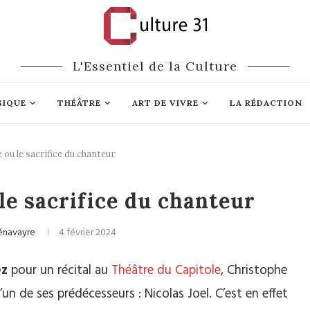
L'Essentiel de la Culture
SIQUE
THÉÂTRE
ART DE VIVRE
LA RÉDACTION
 ou le sacrifice du chanteur
Opéra
le sacrifice du chanteur
énavayre
4 février 2024
ez
pour un récital au
Théâtre du Capitole
, Christophe
n de ses prédécesseurs : Nicolas Joel. C’est en effet