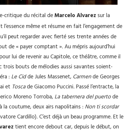
le-critique du récital de
Marcelo Alvarez
sur la
st l’essence même et résume en fait l’engagement de
 qu’il peut regarder avec fierté ses trente années de
out de « payer comptant ». Au mépris aujourd’hui
ur lui de revenir au Capitole, ce théâtre, comme il
vec trois bouts de mélodies aussi savantes soient-
péra :
Le Cid
de Jules Massenet,
Carmen
de Georges
ai et
Tosca
de Giacomo Puccini. Passé l’entracte, la
erico Moreno Torroba,
La tabernera del puerto
de
r à la coutume, deux airs napolitains :
Non ti scordar
vatore Cardillo). C’est déjà un beau programme. Et le
varez
tient encore debout car, depuis le début, on