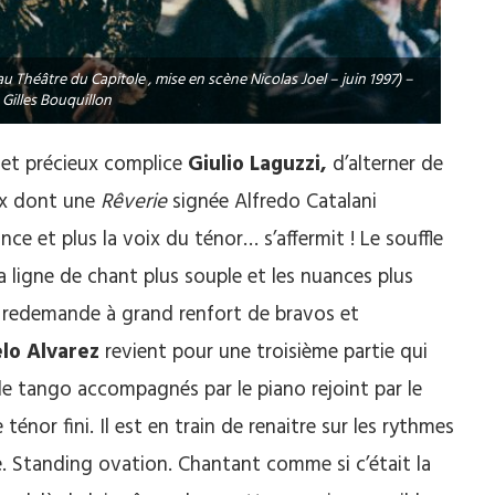
Théâtre du Capitole , mise en scène Nicolas Joel – juin 1997) –
 Gilles Bouquillon
ux et précieux complice
Giulio Laguzzi,
d’alterner de
six dont une
Rêverie
signée Alfredo Catalani
ce et plus la voix du ténor… s’affermit ! Le souffle
la ligne de chant plus souple et les nuances plus
en redemande à grand renfort de bravos et
lo Alvarez
revient pour une troisième partie qui
e tango accompagnés par le piano rejoint par le
nor fini. Il est en train de renaitre sur les rythmes
e. Standing ovation. Chantant comme si c’était la