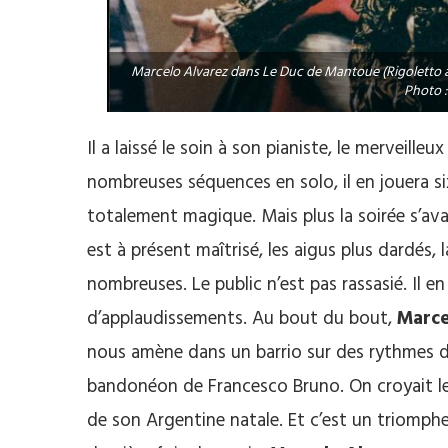
Marcelo Alvarez dans Le Duc de Mantoue (Rigoletto au 
Photo :
Il a laissé le soin à son pianiste, le merveille
nombreuses séquences en solo, il en jouera 
totalement magique. Mais plus la soirée s’avan
est à présent maîtrisé, les aigus plus dardés, 
nombreuses. Le public n’est pas rassasié. Il 
d’applaudissements. Au bout du bout,
Marce
nous amène dans un barrio sur des rythmes d
bandonéon de Francesco Bruno. On croyait le té
de son Argentine natale. Et c’est un triomph