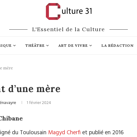
L'Essentiel de la Culture
SIQUE
THÉÂTRE
ART DE VIVRE
LA RÉDACTION
ne mère
Cinéma
t d’une mère
énavayre
1 février 2024
 Chibane
 signé du Toulousain
Magyd Cherfi
et publié en 2016