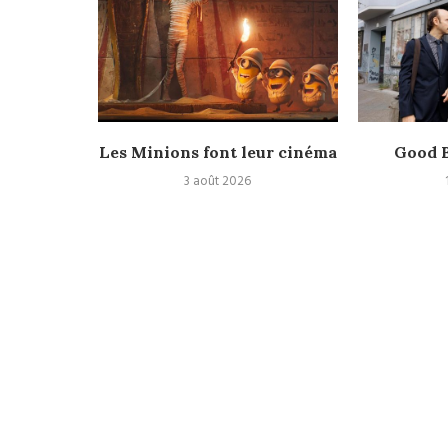
Nolan,
Les Minions font leur cinéma
Good B
laire et
3 août 2026