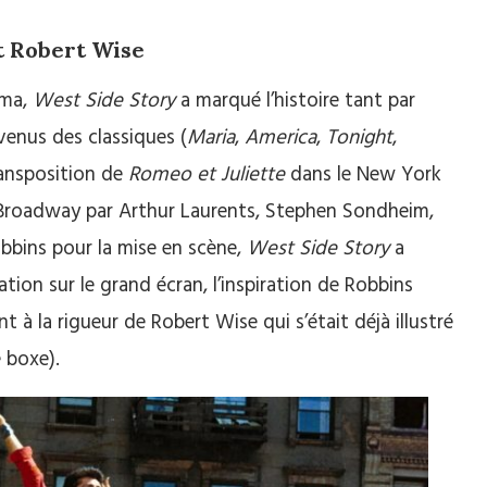
t Robert Wise
éma,
West Side Story
a marqué l’histoire tant par
enus des classiques (
Maria
,
America
,
Tonight
,
ransposition de
Romeo et Juliette
dans le New York
r Broadway par Arthur Laurents, Stephen Sondheim,
bbins pour la mise en scène,
West Side Story
a
tion sur le grand écran, l’inspiration de Robbins
 à la rigueur de Robert Wise qui s’était déjà illustré
 boxe).