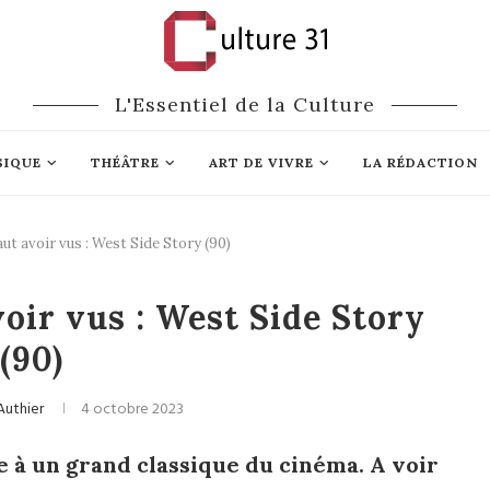
L'Essentiel de la Culture
SIQUE
THÉÂTRE
ART DE VIVRE
LA RÉDACTION
faut avoir vus : West Side Story (90)
Cinéma
voir vus : West Side Story
(90)
 Authier
4 octobre 2023
à un grand classique du cinéma. A voir