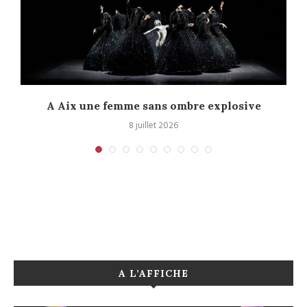
A Aix une femme sans ombre explosive
C
8 juillet 2026
A L’AFFICHE