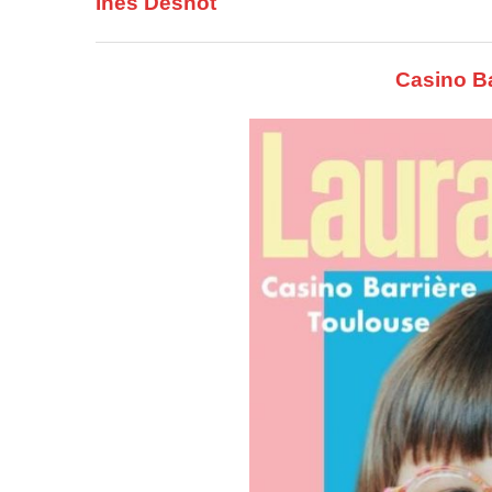
Inès Desnot
Casino Ba