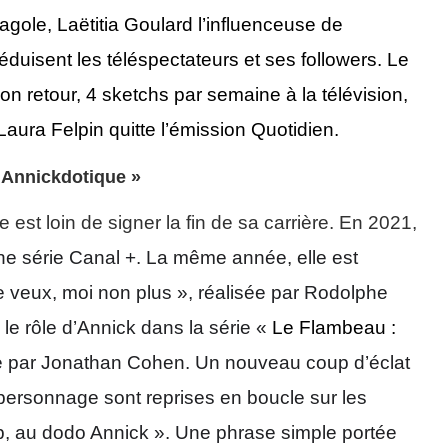
gole, Laëtitia Goulard l’influenceuse de
éduisent
les téléspectateurs et ses followers
.
Le
non retour, 4 sketchs par semaine
à la télévision
,
Laura Felpin quitte l’émission
Quotidien
.
« Annickdotique »
 est loin de signer la fin de sa carrière. En 2021,
ne série Canal +.
La même année, elle est
te veux, moi non plus », réalisée par Rodolphe
 le rôle d’Annick dans la série «
Le Flambeau :
e par Jonathan Cohen. Un nouveau coup d’éclat
personnage sont reprises en boucle sur les
p, au dodo Annick ». Une phrase simple portée