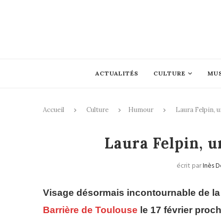
ACTUALITÉS
CULTURE
MU
Accueil
Culture
Humour
Laura Felpin, u
Laura Felpin, u
écrit par
Inès 
Visage désormais incontournable de la
Barrière de Toulouse
le 17 février proc