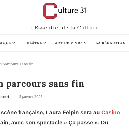
L'Essentiel de la Culture
SIQUE
THÉÂTRE
ART DE VIVRE
LA RÉDACTION
n parcours sans fin
Humour
n parcours sans fin
Desnot
5 janvier 2023
 scène française, Laura Felpin sera au
Casino
hain, avec son spectacle « Ça passe ». Du