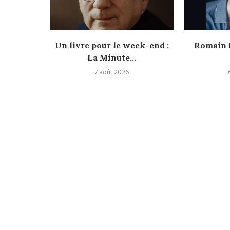
eek-end :
Un livre pour le week-end :
Romain L
u...
La Minute...
7 août 2026