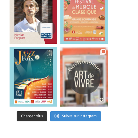
Laetitia Colombani, un
Sylvie Bagur, Le Process
combat pour toutes
l’exécution anticipée
30 juillet 2026
28 juillet 2026
Charger plus
Suivre sur Instagram