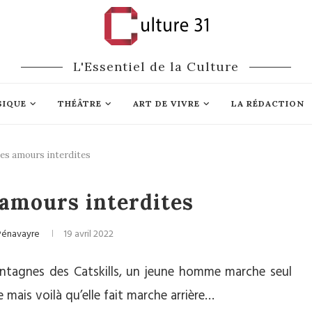
L'Essentiel de la Culture
SIQUE
THÉÂTRE
ART DE VIVRE
LA RÉDACTION
es amours interdites
Littérature
 amours interdites
Pénavayre
19 avril 2022
ntagnes des Catskills, un jeune homme marche seul
te mais voilà qu’elle fait marche arrière…