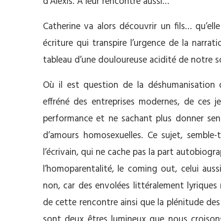
d’Alexis. A leur rencontre aussi…
Catherine va alors découvrir un fils… qu’ell
écriture qui transpire l’urgence de la narra
tableau d’une douloureuse acidité de notre so
Où il est question de la déshumanisation 
effréné des entreprises modernes, de ces 
performance et ne sachant plus donner sens 
d’amours homosexuelles. Ce sujet, semble-t
l’écrivain, qui ne cache pas la part autobio
l’homoparentalité, le coming out, celui aus
non, car des envolées littéralement lyrique
de cette rencontre ainsi que la plénitude de
sont deux êtres lumineux que nous croison