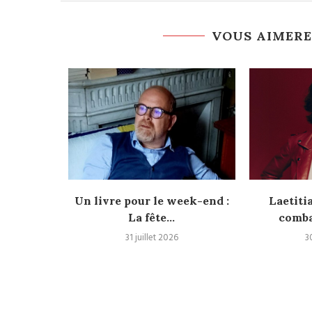
VOUS AIMERE
r, une
Un livre pour le week-end :
Laetiti
oyage
La fête...
comba
31 juillet 2026
3