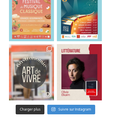
La République de Gaïa,
Un livre pour le week-e
d’Alexis Legayet
Une affaire...
26 juillet 2026
24 juillet 2026
Charger plus
Suivre sur Instagram