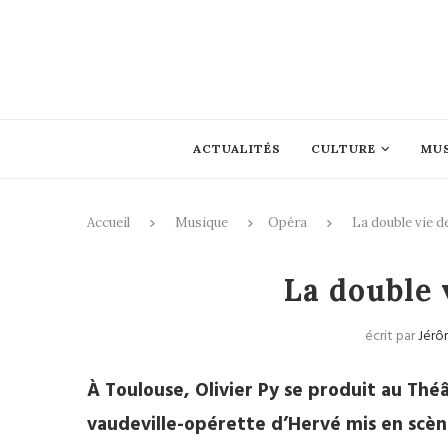
ACTUALITÉS
CULTURE
MU
Accueil
Musique
Opéra
La double vie d
La double 
écrit par
Jérô
À Toulouse, Olivier Py se produit au Thé
vaudeville-opérette d’Hervé mis en scèn