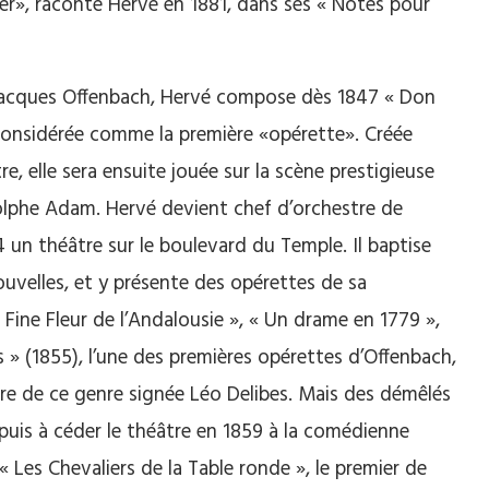
er», raconte Hervé en 1881, dans ses « Notes pour
 Jacques Offenbach, Hervé compose dès 1847 « Don
onsidérée comme la première «opérette». Créée
, elle sera ensuite jouée sur la scène prestigieuse
olphe Adam. Hervé devient chef d’orchestre de
4 un théâtre sur le boulevard du Temple. Il baptise
ouvelles, et y présente des opérettes de sa
Fine Fleur de l’Andalousie », « Un drame en 1779 »,
es » (1855), l’une des premières opérettes d’Offenbach,
ère de ce genre signée Léo Delibes. Mais des démêlés
, puis à céder le théâtre en 1859 à la comédienne
« Les Chevaliers de la Table ronde », le premier de