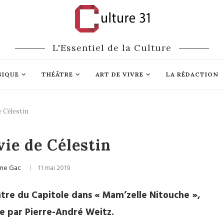
L'Essentiel de la Culture
SIQUE
THÉÂTRE
ART DE VIVRE
LA RÉDACTION
e Célestin
Opéra
vie de Célestin
me Gac
11 mai 2019
âtre du Capitole dans « Mam’zelle Nitouche »,
e par Pierre-André Weitz.