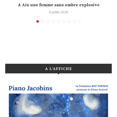
A Aix une femme sans ombre explosive
C
8 juillet 2026
A L’AFFICHE