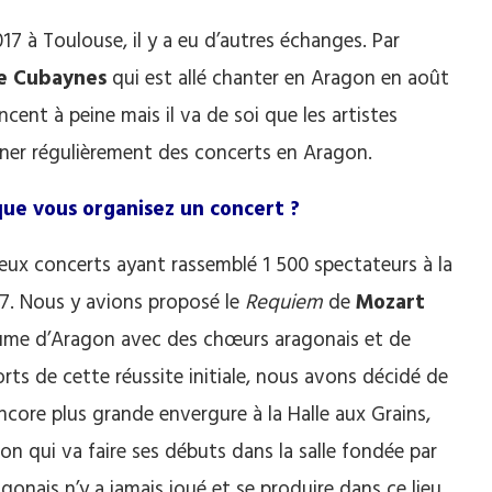
2017 à Toulouse, il y a eu d’autres échanges. Par
e Cubaynes
qui est allé chanter en Aragon en août
ent à peine mais il va de soi que les artistes
nner régulièrement des concerts en Aragon.
que vous organisez un concert ?
 deux concerts ayant rassemblé 1 500 spectateurs à la
017. Nous y avions proposé le
Requiem
de
Mozart
yaume d’Aragon avec des chœurs aragonais et de
rts de cette réussite initiale, nous avons décidé de
ore plus grande envergure à la Halle aux Grains,
n qui va faire ses débuts dans la salle fondée par
onais n’y a jamais joué et se produire dans ce lieu