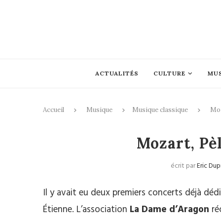
ACTUALITÉS
CULTURE
MU
Accueil
Musique
Musique classique
Moz
Musique cl
Mozart, Pèl
écrit par
Eric Dup
Il y avait eu deux premiers concerts déjà déd
Étienne. L’association
La Dame d’Aragon
ré