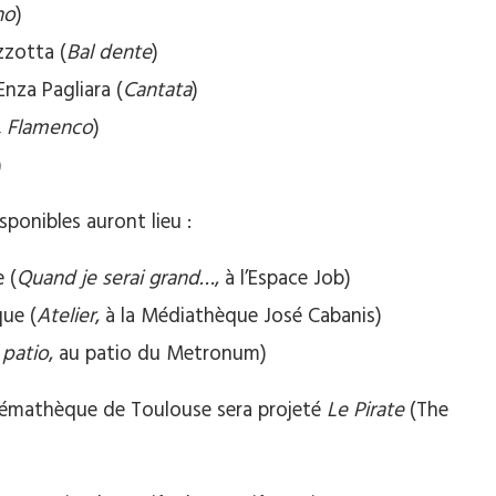
no
)
zzotta (
Bal dente
)
 Enza Pagliara (
Cantata
)
, Flamenco
)
)
sponibles auront lieu :
 (
Quand je serai grand…
, à l’Espace Job)
que (
Atelier
, à la Médiathèque José Cabanis)
 patio
, au patio du Metronum)
 Cinémathèque de Toulouse sera projeté
Le Pirate
(The