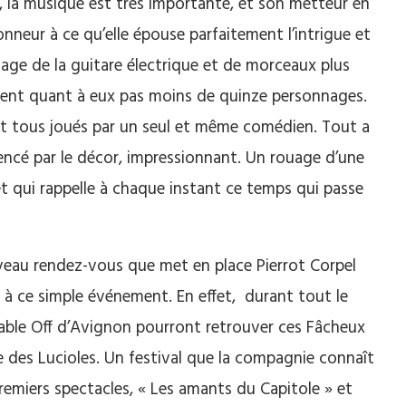
, la musique est très importante, et son metteur en
onneur à ce qu’elle épouse parfaitement l’intrigue et
ge de la guitare électrique et de morceaux plus
ent quant à eux pas moins de quinze personnages.
t tous joués par un seul et même comédien.
Tout a
ncé par le décor, impressionnant.
Un rouage d’une
t qui rappelle à chaque instant ce temps qui passe
uveau rendez-vous que met en place Pierrot
Corpel
ué à ce simple événement.
En effet, durant tout le
urnable Off d’Avignon pourront retrouver ces Fâcheux
e des Lucioles.
Un festival que la compagnie connaît
remiers spectacles, « Les amants du Capitole » et