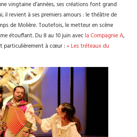
une vingtaine d’années, ses créations font grand
, il revient à ses premiers amours :
le théâtre de
ps de Molière.
Toutefois, le metteur en scène
sme étouffant.
Du 8 au 10 juin avec
la Compagnie A
,
nt particulièrement à cœur :
« Les tréteaux du