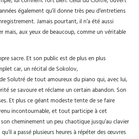
mple, lui convient fort bien. Celui du Cloître, ouvert
années également qu’il donne très peu d’entretiens
nregistrement. Jamais pourtant, il n’a été aussi
er mais, aux yeux de beaucoup, comme un véritable
re sacre. Et son public est de plus en plus
plet car, un récital de Sokolov,
de Solutré de tout amoureux du piano qui, avec lui,
érité se savoure et réclame un certain abandon. Son
es. Et plus ce géant modeste tente de se faire
devenu incontournable, et tout participe à cet
t son cheminement un peu chaotique jusqu’au clavier
, qu’il a passé plusieurs heures à répéter des œuvres