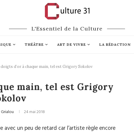
L'Essentiel de la Culture
SIQUE
THÉÂTRE
ART DE VIVRE
LA RÉDACTION
 doigts d’or à chaque main, tel est Grigory Sokolov
ique classique
que main, tel est Grigory
okolov
 Grialou
24 mai 2018
re avec un peu de retard car l’artiste règle encore