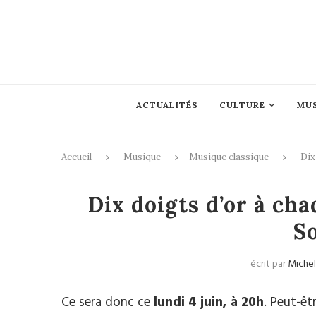
ACTUALITÉS
CULTURE
MU
Accueil
Musique
Musique classique
Dix
Mus
Dix doigts d’or à cha
S
écrit par
Michel
Ce sera donc ce
lundi 4 juin, à 20h
. Peut-êt