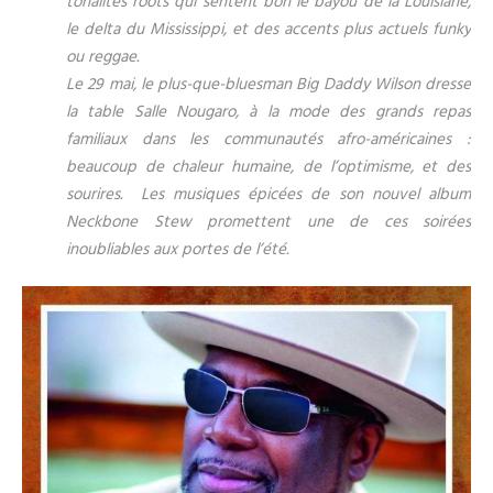
tonalités roots qui sentent bon le bayou de la Louisiane,
le delta du Mississippi, et des accents plus actuels funky
ou reggae.
Le 29 mai, le plus-que-bluesman Big Daddy Wilson dresse
la table Salle Nougaro, à la mode des grands repas
familiaux dans les communautés afro-américaines :
beaucoup de chaleur humaine, de l’optimisme, et des
sourires. Les musiques épicées de son nouvel album
Neckbone Stew promettent une de ces soirées
inoubliables aux portes de l’été.