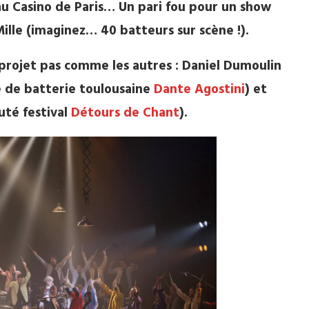
 au Casino de Paris… Un pari fou pour un show
Mille (imaginez… 40 batteurs sur scène !).
projet pas comme les autres : Daniel Dumoulin
e de batterie toulousaine
Dante Agostini
) et
té festival
Détours de Chant
).