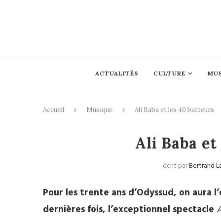
ACTUALITÉS
CULTURE
MU
Accueil
Musique
Ali Baba et les 40 batteurs
Ali Baba et
écrit par
Bertrand L
Pour les trente ans d’Odyssud, on aura l
dernières fois, l’exceptionnel spectacle
A