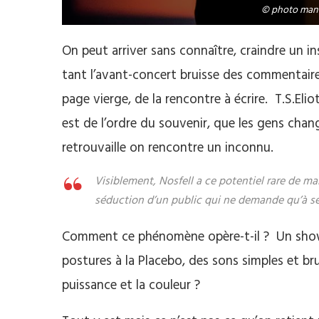
© photo man 
On peut arriver sans connaître, craindre un in
tant l’avant-concert bruisse des commentair
page vierge, de la rencontre à écrire. T.S.El
est de l’ordre du souvenir, que les gens cha
retrouvaille on rencontre un inconnu.
Visiblement, Nosfell a ce potentiel rare de ma
séduction d’un public qui ne demande qu’à se
Comment ce phénomène opère-t-il ? Un show b
postures à la Placebo, des sons simples et br
puissance et la couleur ?