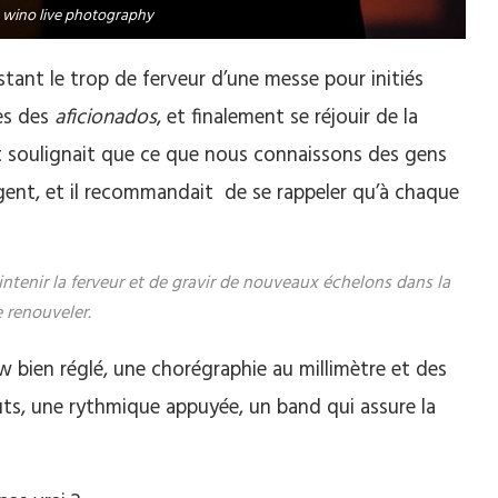
wino live photography
stant le trop de ferveur d’une messe pour initiés
es des
aficionados
, et finalement se réjouir de la
iot soulignait que ce que nous connaissons des gens
ngent, et il recommandait de se rappeler qu’à chaque
intenir la ferveur et de gravir de nouveaux échelons dans la
 renouveler.
ien réglé, une chorégraphie au millimètre et des
uts, une rythmique appuyée, un band qui assure la