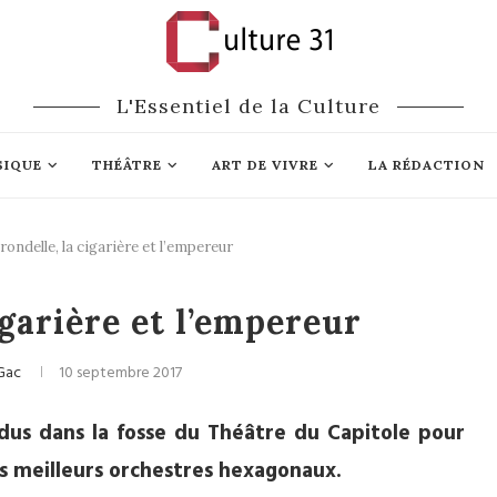
L'Essentiel de la Culture
SIQUE
THÉÂTRE
ART DE VIVRE
LA RÉDACTION
irondelle, la cigarière et l’empereur
classique
Opéra
igarière et l’empereur
Gac
10 septembre 2017
dus dans la fosse du Théâtre du Capitole pour
es meilleurs orchestres hexagonaux.