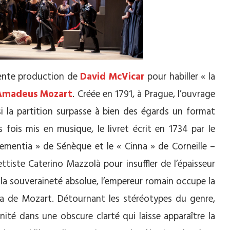
écente production de
David McVicar
pour habiller « la
Amadeus Mozart
. Créée en 1791, à Prague, l’ouvrage
si la partition surpasse à bien des égards un format
ois mis en musique, le livret écrit en 1734 par le
lementia » de Sénèque et le « Cinna » de Corneille –
ettiste Caterino Mazzolà pour insuffler de l’épaisseur
e la souveraineté absolue, l’empereur romain occupe la
éra de Mozart. Détournant les stéréotypes du genre,
nité dans une obscure clarté qui laisse apparaître la