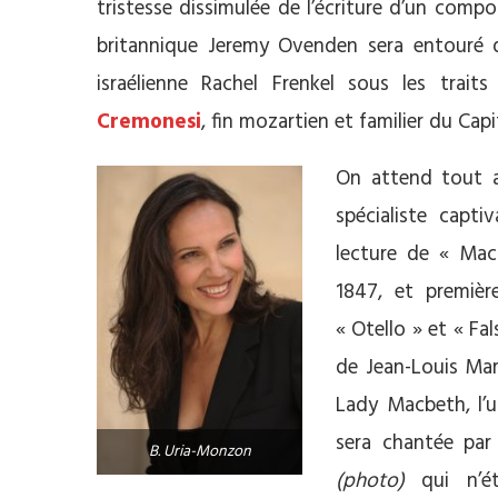
tristesse dissimulée de l’écriture d’un compos
britannique Jeremy Ovenden sera entouré d
israélienne Rachel Frenkel sous les traits
Cremonesi
, fin mozartien et familier du Capi
On attend tout a
spécialiste capt
lecture de « Mac
1847, et premièr
« Otello » et « Fa
de Jean-Louis Mar
Lady Macbeth, l’u
sera chantée par
B. Uria-Monzon
(photo)
qui n’ét