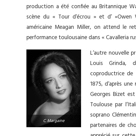
production a été confiée au Britannique Wa
scène du « Tour d’écrou » et d’ »Owen W
américaine Meagan Miller, on attend le ret
performance toulousaine dans « Cavalleria rus
L’autre nouvelle 
Louis Grinda, d
coproductrice de 
1875, d’après une 
Georges Bizet est 
Toulouse par l’It
soprano Clémenti
C. Margaine
partenaires de cho
apprécié sur cett