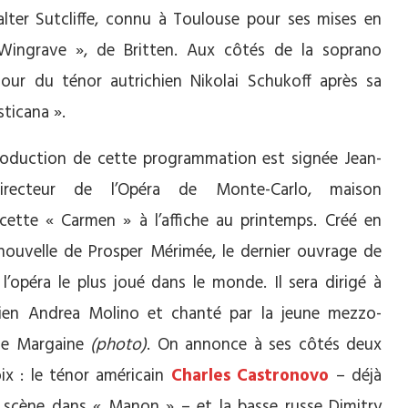
lter Sutcliffe, connu à Toulouse pour ses mises en
ingrave », de Britten. Aux côtés de la soprano
our du ténor autrichien Nikolai Schukoff après sa
ticana ».
production de cette programmation est signée Jean-
irecteur de l’Opéra de Monte-Carlo, maison
cette « Carmen » à l’affiche au printemps. Créé en
nouvelle de Prosper Mérimée, le dernier ouvrage de
l’opéra le plus joué dans le monde. Il sera dirigé à
alien Andrea Molino et chanté par la jeune mezzo-
ne Margaine
(photo)
. On annonce à ses côtés deux
ix : le ténor américain
Charles Castronovo
– déjà
e scène dans « Manon » – et la basse russe Dimitry