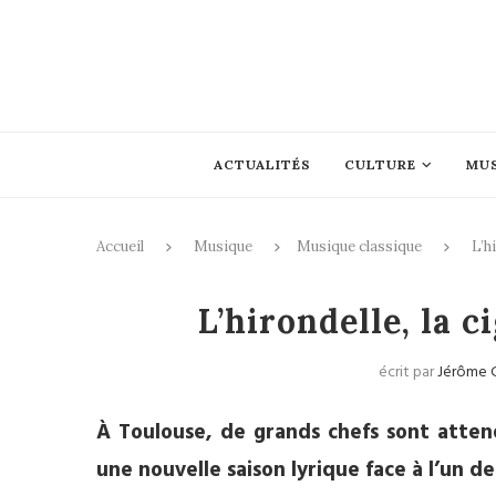
ACTUALITÉS
CULTURE
MU
Accueil
Musique
Musique classique
L’h
Musique 
L’hirondelle, la c
écrit par
Jérôme 
À Toulouse, de grands chefs sont atten
une nouvelle saison lyrique face à l’un d