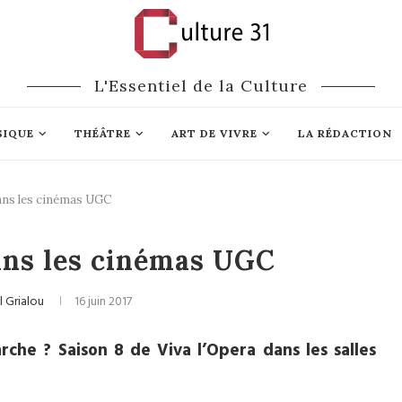
L'Essentiel de la Culture
SIQUE
THÉÂTRE
ART DE VIVRE
LA RÉDACTION
dans les cinémas UGC
éma
Opéra
dans les cinémas UGC
l Grialou
16 juin 2017
che ? Saison 8 de Viva l’Opera dans les salles