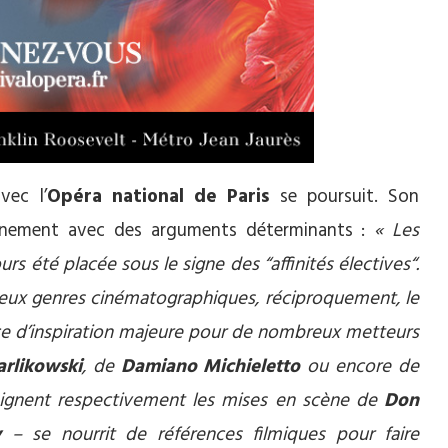
vec l’
Opéra national de Paris
se poursuit. Son
leinement avec des arguments déterminants :
« Les
rs été placée sous le signe des “affinités électives“.
mbreux genres cinématographiques, réciproquement, le
ce d’inspiration majeure pour de nombreux metteurs
rlikowski
, de
Damiano Michieletto
ou encore de
 signent respectivement les mises en scène de
Don
v
– se nourrit de références filmiques pour faire