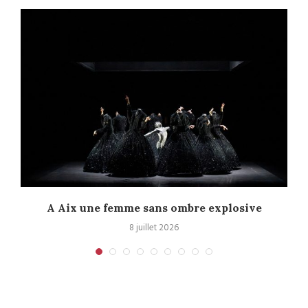
A Aix une femme sans ombre explosive
C
8 juillet 2026