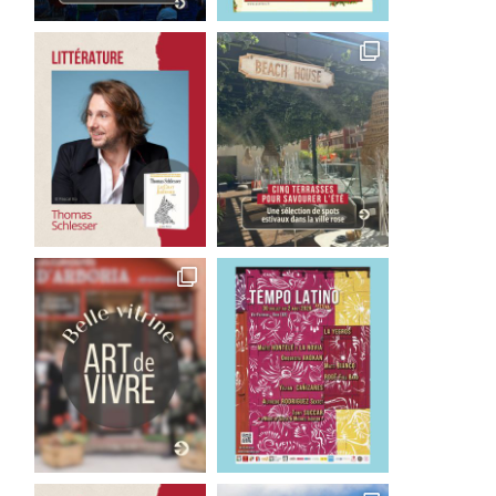
ans Zimmer, du cinéma à la
Kazokoo : un an après, 
scène
cuisine s’impose...
6 mai 2026
28 mars 2026