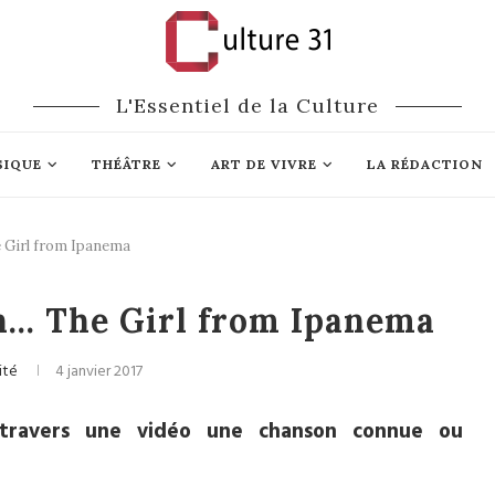
L'Essentiel de la Culture
SIQUE
THÉÂTRE
ART DE VIVRE
LA RÉDACTION
 Girl from Ipanema
Musique
n… The Girl from Ipanema
ité
4 janvier 2017
travers une vidéo une chanson connue ou